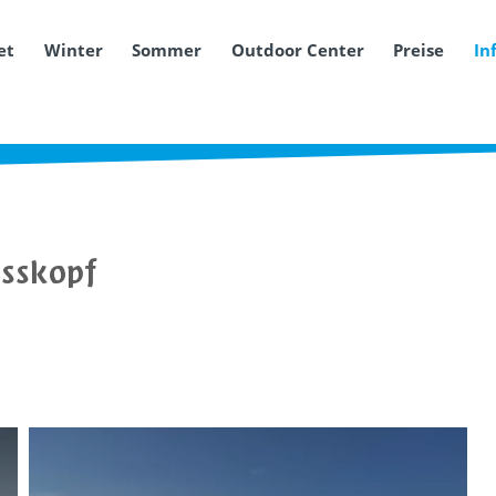
et
Winter
Sommer
Outdoor Center
Preise
In
osskopf