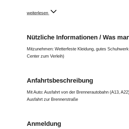
Schwierigkeit: mittel
weiterlesen
Teilnehmer: mind. 3 und max. 10 Personen
Anmeldeschluss bis Montag 17.00 Uhr
Nützliche Informationen / Was man
Mitzunehmen: Wetterfeste Kleidung, gutes Schuhwerk,
Center zum Verleih)
Anfahrtsbeschreibung
Mit Auto: Ausfahrt von der Brennerautobahn (A13, A22)
Ausfahrt zur Brennerstraße
Anmeldung