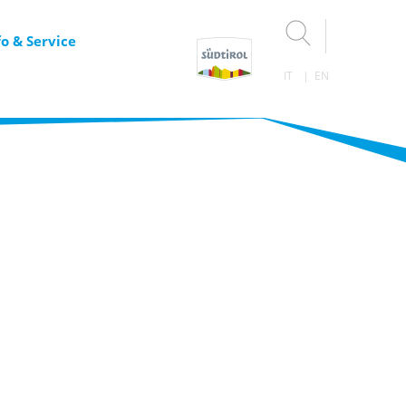
fo & Service
IT
EN